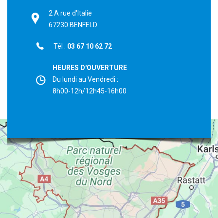
2 A rue d'Italie
67230 BENFELD
Tél :
03 67 10 62 72
HEURES D'OUVERTURE
Du lundi au Vendredi :
8h00-12h/12h45-16h00